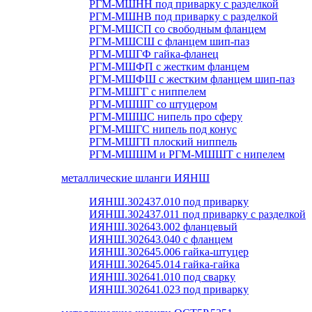
РГМ-МШНН под приварку с разделкой
РГМ-МШНВ под приварку с разделкой
РГМ-МШСП со свободным фланцем
РГМ-МШСШ с фланцем шип-паз
РГМ-МШГФ гайка-фланец
РГМ-МШФП с жестким фланцем
РГМ-МШФШ с жестким фланцем шип-паз
РГМ-МШГГ с ниппелем
РГМ-МШШГ со штуцером
РГМ-МШШС нипель про сферу
РГМ-МШГС нипель под конус
РГМ-МШГП плоский ниппель
РГМ-МШШМ и РГМ-МШШТ с нипелем
металлические шланги ИЯНШ
ИЯНШ.302437.010 под приварку
ИЯНШ.302437.011 под приварку с разделкой
ИЯНШ.302643.002 фланцевый
ИЯНШ.302643.040 с фланцем
ИЯНШ.302645.006 гайка-штуцер
ИЯНШ.302645.014 гайка-гайка
ИЯНШ.302641.010 под сварку
ИЯНШ.302641.023 под приварку