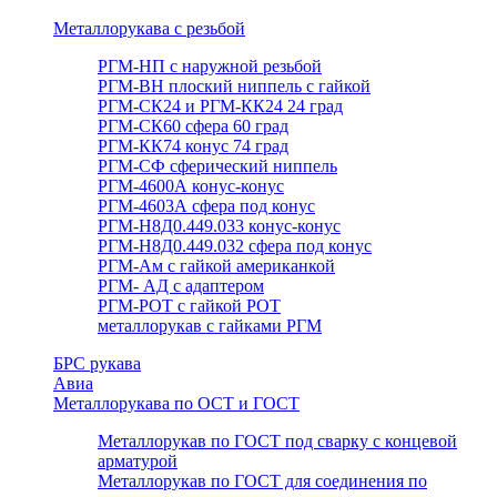
Металлорукава с резьбой
РГМ-НП с наружной резьбой
РГМ-ВН плоский ниппель с гайкой
РГМ-СК24 и РГМ-КК24 24 град
РГМ-СК60 сфера 60 град
РГМ-КК74 конус 74 град
РГМ-СФ сферический ниппель
РГМ-4600А конус-конус
РГМ-4603А сфера под конус
РГМ-Н8Д0.449.033 конус-конус
РГМ-Н8Д0.449.032 сфера под конус
РГМ-Ам с гайкой американкой
РГМ- АД с адаптером
РГМ-РОТ с гайкой РОТ
металлорукав с гайками РГМ
БРС рукава
Авиа
Металлорукава по ОСТ и ГОСТ
Металлорукав по ГОСТ под сварку с концевой
арматурой
Металлорукав по ГОСТ для соединения по