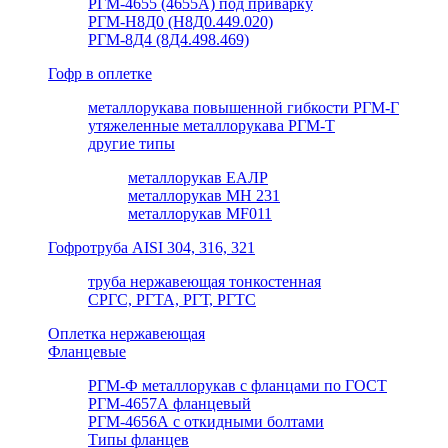
РГМ-4655 (4655А) под приварку
РГМ-Н8Д0 (Н8Д0.449.020)
РГМ-8Д4 (8Д4.498.469)
Гофр в оплетке
металлорукава повышенной гибкости РГМ-Г
утяжеленные металлорукава РГМ-Т
другие типы
металлорукав ЕАЛР
металлорукав МН 231
металлорукав MF011
Гофротруба AISI 304, 316, 321
труба нержавеющая тонкостенная
СРГС, РГТА, РГТ, РГТС
Оплетка нержавеющая
Фланцевые
РГМ-Ф металлорукав с фланцами по ГОСТ
РГМ-4657А фланцевый
РГМ-4656А с откидными болтами
Типы фланцев