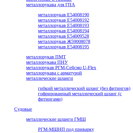
металлорукава для ГПА
металлорукав Е54008190
металлорукав Е54008192
металлорукав Е54008193
металлорукав Е54008194
металлорукав Е54009528
металлорукав Ж59008078
металлорукав Е54008195
металлорукав ПМТ
металлорукава ПНУ
металлорукав РГМ-Сейсмо U-Flex
металлорукава с арматурой
металлические шланги
гибкий металлический шланг (без фитингов)
гофрированный металлический шланг (с
фитингами)
Судовые
металлические шланги ГМШ
РГМ-МШНП под приварку