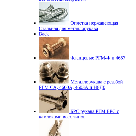
Оплетка нержавеющая
Стальная для металлорукава
Back
Фланцевые
РГМ-Ф и 4657
Металлорукава с резьбой
РГМ-СА, 4600А, 4603А и Н8Д0
БРС рукава
РГМ-БРС с
камлоками всех типов