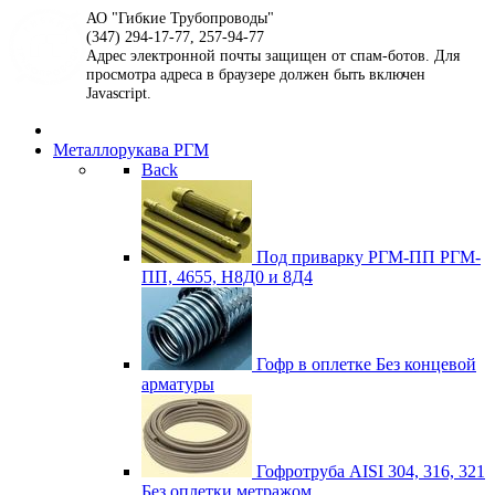
АО "Гибкие Трубопроводы"
(347) 294-17-77, 257-94-77
Адрес электронной почты защищен от спам-ботов. Для
просмотра адреса в браузере должен быть включен
Javascript.
Металлорукава РГМ
Back
Под приварку РГМ-ПП
РГМ-
ПП, 4655, Н8Д0 и 8Д4
Гофр в оплетке
Без концевой
арматуры
Гофротруба AISI 304, 316, 321
Без оплетки метражом