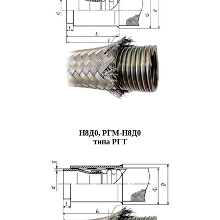
Н8Д0, РГМ-Н8Д0
типа РГТ