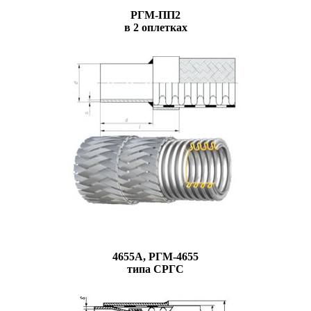
РГМ-ПП2
в 2 оплетках
4655А, РГМ-4655
типа СРГС