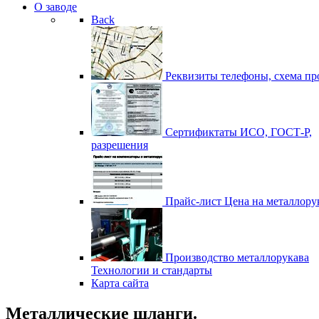
О заводе
Back
Реквизиты
телефоны, схема пр
Сертификтаты
ИСО, ГОСТ-Р,
разрешения
Прайс-лист
Цена на металлору
Производство металлорукава
Технологии и стандарты
Карта сайта
Металлические шланги.