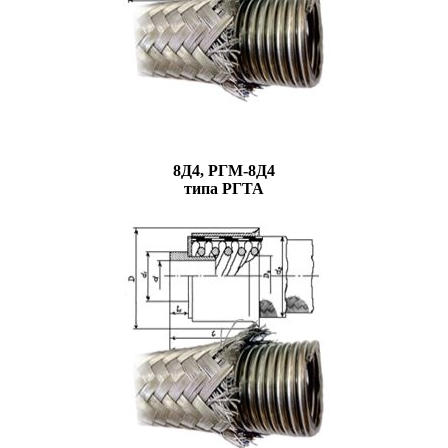
8Д4, РГМ-8Д4
типа РГТА