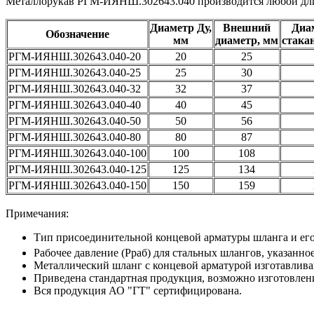
Металлорукав РГМ-ИЯНШ.302643.040 производится любой длин
Диаметр Ду,
Внешний
Диа
Обозначение
мм
диаметр, мм
стака
РГМ-ИЯНШ.302643.040-20
20
25
РГМ-ИЯНШ.302643.040-25
25
30
РГМ-ИЯНШ.302643.040-32
32
37
РГМ-ИЯНШ.302643.040-40
40
45
РГМ-ИЯНШ.302643.040-50
50
56
РГМ-ИЯНШ.302643.040-80
80
87
РГМ-ИЯНШ.302643.040-100
100
108
РГМ-ИЯНШ.302643.040-125
125
134
РГМ-ИЯНШ.302643.040-150
150
159
Примечания:
Тип присоединительной концевой арматуры шланга и его 
Рабочее давление (Рраб) для стальных шлангов, указанное
Металлический шланг с концевой арматурой изготавливаю
Приведена стандартная продукция, возможно изготовлени
Вся продукция АО "ГТ" сертифицирована.