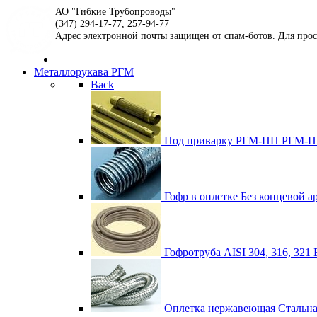
АО "Гибкие Трубопроводы"
(347) 294-17-77, 257-94-77
Адрес электронной почты защищен от спам-ботов. Для просмо
Металлорукава РГМ
Back
Под приварку РГМ-ПП
РГМ-ПП
Гофр в оплетке
Без концевой а
Гофротруба AISI 304, 316, 321
Оплетка нержавеющая
Стальна