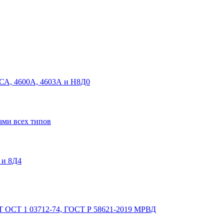
СА, 4600А, 4603А и Н8Д0
ами всех типов
 и 8Д4
Т
ОСТ 1 03712-74, ГОСТ Р 58621-2019 МРВД