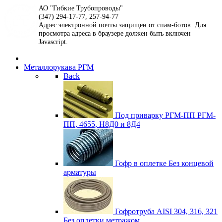
АО "Гибкие Трубопроводы"
(347) 294-17-77, 257-94-77
Адрес электронной почты защищен от спам-ботов. Для
просмотра адреса в браузере должен быть включен
Javascript.
Металлорукава РГМ
Back
Под приварку РГМ-ПП
РГМ-
ПП, 4655, Н8Д0 и 8Д4
Гофр в оплетке
Без концевой
арматуры
Гофротруба AISI 304, 316, 321
Без оплетки метражом