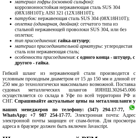
материал гофры (основной сильфон):
коррозионностойкая нержавеющая сталь SUS 304
(08Х18Н10Т); AISI 321 (12Х18Н10Т);
патрубок:
нержавеющая сталь SUS 304 (08Х18Н10Т);
оплетка (одинарная, двойная):
сетчатого типа из
стальной нержавеющей проволоки SUS 304, или без
оплетки;
тип присоединения
:
гайка-штуцер
;
материал присоединительной арматуры:
углеродистая
сталь или нержавеющая сталь;
особенности присоединения
:
с одного конца - штуцер, с
другого - гайка
.
Гибкий шланг из нержавеющей стали производится с
условным проходным диаметром от 15 до 150 мм и длиной от
250 мм до технологически максимально возможной. Поставка
судовых металлических шлангов ИЯНШ.302645.006
осуществляется со склада в Уфе по всей территории РФ и
СНГ.
Спрашивайте актуальные цены на металлошланги у
наших менеджеров по телефону: (347) 294-17-77,
WhatsApp: +7 987 254-17-77.
Электронная почта:
Адрес
электронной почты защищен от спам-ботов. Для просмотра
адреса в браузере должен быть включен Javascript.