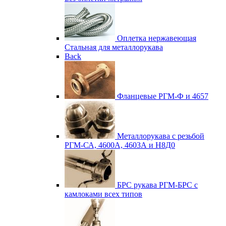
Оплетка нержавеющая
Стальная для металлорукава
Back
Фланцевые
РГМ-Ф и 4657
Металлорукава с резьбой
РГМ-СА, 4600А, 4603А и Н8Д0
БРС рукава
РГМ-БРС с
камлоками всех типов