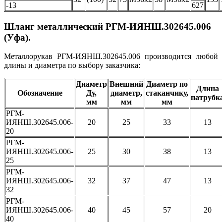
-13
627
Шланг металлический РГМ-ИЯНШ.302645.006
(Уфа).
Металлорукав РГМ-ИЯНШ.302645.006 производится любой
длины и диаметра по выбору заказчика:
Диаметр
Внешний
Диаметр по
Длина
Обозначение
Ду,
диаметр,
стаканчику,
патрубк
мм
мм
мм
РГМ-
ИЯНШ.302645.006-
20
25
33
13
20
РГМ-
ИЯНШ.302645.006-
25
30
38
13
25
РГМ-
ИЯНШ.302645.006-
32
37
47
13
32
РГМ-
ИЯНШ.302645.006-
40
45
57
20
40