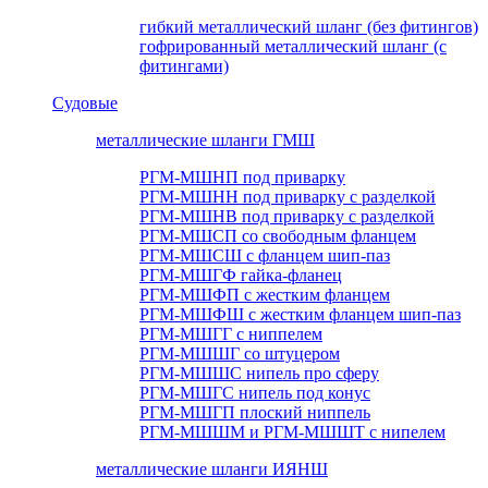
гибкий металлический шланг (без фитингов)
гофрированный металлический шланг (с
фитингами)
Судовые
металлические шланги ГМШ
РГМ-МШНП под приварку
РГМ-МШНН под приварку с разделкой
РГМ-МШНВ под приварку с разделкой
РГМ-МШСП со свободным фланцем
РГМ-МШСШ с фланцем шип-паз
РГМ-МШГФ гайка-фланец
РГМ-МШФП с жестким фланцем
РГМ-МШФШ с жестким фланцем шип-паз
РГМ-МШГГ с ниппелем
РГМ-МШШГ со штуцером
РГМ-МШШС нипель про сферу
РГМ-МШГС нипель под конус
РГМ-МШГП плоский ниппель
РГМ-МШШМ и РГМ-МШШТ с нипелем
металлические шланги ИЯНШ