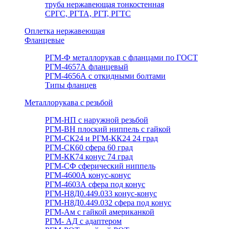
труба нержавеющая тонкостенная
СРГС, РГТА, РГТ, РГТС
Оплетка нержавеющая
Фланцевые
РГМ-Ф металлорукав с фланцами по ГОСТ
РГМ-4657А фланцевый
РГМ-4656А с откидными болтами
Типы фланцев
Металлорукава с резьбой
РГМ-НП с наружной резьбой
РГМ-ВН плоский ниппель с гайкой
РГМ-СК24 и РГМ-КК24 24 град
РГМ-СК60 сфера 60 град
РГМ-КК74 конус 74 град
РГМ-СФ сферический ниппель
РГМ-4600А конус-конус
РГМ-4603А сфера под конус
РГМ-Н8Д0.449.033 конус-конус
РГМ-Н8Д0.449.032 сфера под конус
РГМ-Ам с гайкой американкой
РГМ- АД с адаптером