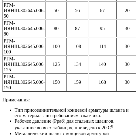
РГМ-
ИЯНШ.302645.006-
50
56
67
20
50
РГМ-
ИЯНШ.302645.006-
80
87
95
30
80
РГМ-
ИЯНШ.302645.006-
100
108
114
30
100
РГМ-
ИЯНШ.302645.006-
125
134
140
30
125
РГМ-
ИЯНШ.302645.006-
150
159
168
30
150
Примечания:
Тип присоединительной концевой арматуры шланга и
его материал - по требованиям заказчика.
Рабочее давление (Рраб) для стальных шлангов,
0
указанное во всех таблицах, приведено к 20 С
.
Металлический шланг с концевой арматурой