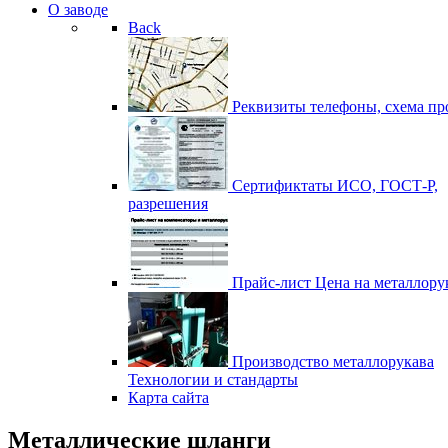
О заводе
Back
Реквизиты
телефоны, схема пр
Сертификтаты
ИСО, ГОСТ-Р,
разрешения
Прайс-лист
Цена на металлору
Производство металлорукава
Технологии и стандарты
Карта сайта
Металлические шланги