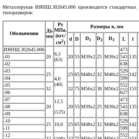
Металлорукав ИЯНШ.302645.006 производится стандартных
типоразмеров:
Ру
Размеры в, мм
МПа,
Ду,
Обозначения
(кгс/
мм
D
D
D
d
D
L
l
1
2
3
2
см
)
ИЯНШ.302645.006
473
6,3
-01
20
20
55
М39х2
25
М39х2
543
135
(63)
-02
638
-03
529
25
25
65
М48х2
32
М48х2
142
-04
599
4,0
(40)
-05
552
32
32
75
М56х2
38
М56х2
153
-06
627
-07
473
12,5
-08
20
20
55
М39х2
25
М39х2
543
135
(125)
-09
638
-10
529
25
10,0
25
65
М48х2
32
М48х2
142
-11
599
-12
552
32
(100)
32
75
М56х2
38
М56х2
153