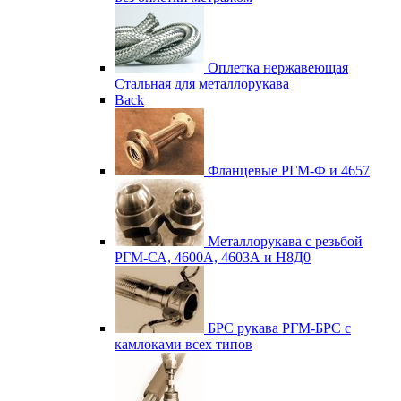
Оплетка нержавеющая
Стальная для металлорукава
Back
Фланцевые
РГМ-Ф и 4657
Металлорукава с резьбой
РГМ-СА, 4600А, 4603А и Н8Д0
БРС рукава
РГМ-БРС с
камлоками всех типов