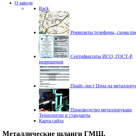
О заводе
Back
Реквизиты
телефоны, схема пр
Сертификтаты
ИСО, ГОСТ-Р,
разрешения
Прайс-лист
Цена на металлору
Производство металлорукава
Технологии и стандарты
Карта сайта
Металлические шланги ГМШ.