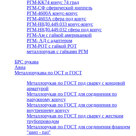
РГМ-КК74 конус 74 град
РГМ-СФ сферический ниппель
РГМ-4600А конус-конус
РГМ-4603А сфера под конус
РГМ-Н8Д0.449.033 конус-конус
РГМ-Н8Д0.449.032 сфера под конус
РГМ-Ам с гайкой американкой
РГМ- АД с адаптером
РГМ-РОТ с гайкой РОТ
металлорукав с гайками РГМ
БРС рукава
Авиа
Металлорукава по ОСТ и ГОСТ
Металлорукав по ГОСТ под сварку с концевой
арматурой
Металлорукав по ГОСТ для соединения по
наружному конусу
Металлорукав по ГОСТ для соединения по
внутреннему конусу
Металлорукав по ГОСТ под сварку с жестким
трубопроводом
Металлорукав по ГОСТ для соединения фланцем
"шип - паз"