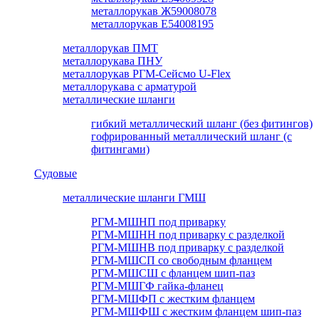
металлорукав Ж59008078
металлорукав Е54008195
металлорукав ПМТ
металлорукава ПНУ
металлорукав РГМ-Сейсмо U-Flex
металлорукава с арматурой
металлические шланги
гибкий металлический шланг (без фитингов)
гофрированный металлический шланг (с
фитингами)
Судовые
металлические шланги ГМШ
РГМ-МШНП под приварку
РГМ-МШНН под приварку с разделкой
РГМ-МШНВ под приварку с разделкой
РГМ-МШСП со свободным фланцем
РГМ-МШСШ с фланцем шип-паз
РГМ-МШГФ гайка-фланец
РГМ-МШФП с жестким фланцем
РГМ-МШФШ с жестким фланцем шип-паз