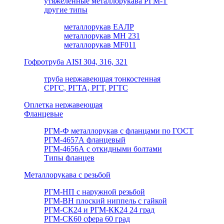
утяжеленные металлорукава РГМ-Т
другие типы
металлорукав ЕАЛР
металлорукав МН 231
металлорукав MF011
Гофротруба AISI 304, 316, 321
труба нержавеющая тонкостенная
СРГС, РГТА, РГТ, РГТС
Оплетка нержавеющая
Фланцевые
РГМ-Ф металлорукав с фланцами по ГОСТ
РГМ-4657А фланцевый
РГМ-4656А с откидными болтами
Типы фланцев
Металлорукава с резьбой
РГМ-НП с наружной резьбой
РГМ-ВН плоский ниппель с гайкой
РГМ-СК24 и РГМ-КК24 24 град
РГМ-СК60 сфера 60 град