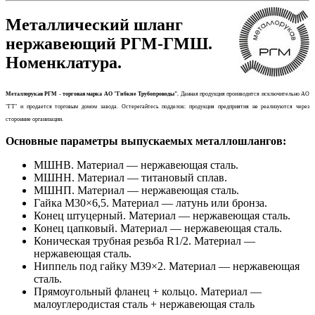
Металлический шланг
нержавеющий РГМ-ГМШ.
Номенклатура.
Металлорукав РГМ - торговая марка АО "Гибкие Трубопроводы".
Данная продукция производится исключительно АО
"ГТ" и продается торговым домом завода. Остерегайтесь подделок: продукция предприятия не реализуются через
сторонние организации.
Основные параметры выпускаемых металлошлангов:
МШНВ. Материал — нержавеющая сталь.
МШНН. Материал — титановый сплав.
МШНП. Материал — нержавеющая сталь.
Гайка М30×6,5. Материал — латунь или бронза.
Конец штуцерный. Материал — нержавеющая сталь.
Конец цапковый. Материал — нержавеющая сталь.
Коническая трубная резьба R1/2. Материал —
нержавеющая сталь.
Ниппель под гайку М39×2. Материал — нержавеющая
сталь.
Прямоугольный фланец + кольцо. Материал —
малоуглеродистая сталь + нержавеющая сталь