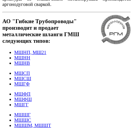
аргонодуговой сваркой.
АО "Гибкие Трубопроводы"
производит и продает
металлические шланги ГМШ
следующих типов:
МШНП, МШ21
МШНН
МШНВ
МШСП
МШСШ
МШГФ
МШФП
МШФШ
МШГГ
МШШГ
МШШС
МШШМ, МШШТ