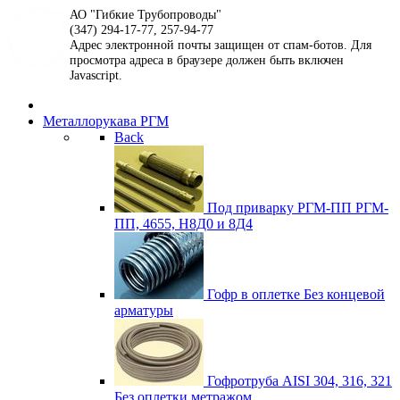
АО "Гибкие Трубопроводы"
(347) 294-17-77, 257-94-77
Адрес электронной почты защищен от спам-ботов. Для
просмотра адреса в браузере должен быть включен
Javascript.
Металлорукава РГМ
Back
Под приварку РГМ-ПП
РГМ-
ПП, 4655, Н8Д0 и 8Д4
Гофр в оплетке
Без концевой
арматуры
Гофротруба AISI 304, 316, 321
Без оплетки метражом