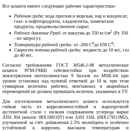
Все шланги имеют следующие рабочие характеристики:
Рабочая среда:
вода пресная и морская, пар и конденсат,
газо- и нефтепродукты, хладоагенты, химические
продукты, продовольственное сырье;
2
Рабочее давление Рраб:
от вакуума до 350 кг/см
(Ру 350
- по запросу);
0
0
Температура рабочей среды:
от -260 С
до 650 С
;
Скорость потока рабочей среды:
жидкость до 10 м/с, газ
до 40 м/с.
Согласно требованиям ГОСТ 30546.1-98 металлические
шланги РГМ-ГМШ сейсмостойки при воздействии
землетрясения интенсивностью 9 баллов по MSK-64 при
уровне установки над нулевой отметкой до 10 м, при этом
суммарная величина рабочих, монтажных и аварийных
перемещений не должна превышать величин, указанных в ТУ.
Для изготовления металлического шланга используется
гибкая часть из коррозионностойкой и жаропрочной
аустенитной стали с низким содержанием углерода марки
AISI 304 (аналог 08Х18Н10Т) или AISI 316L (08Х17Н13М2),
улучшенной за счёт добавления 2.5% молибдена и особенно
устойчивой к коррозии, высоким температурам и