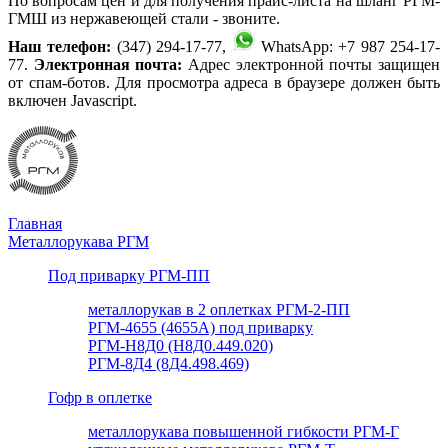
По вопросам цен и для получения прайс-листа на шланг РГМ-
ГМШ из нержавеющей стали - звоните.
Наш телефон:
(347) 294-17-77,
WhatsApp: +7 987 254-17-
77.
Электронная почта:
Адрес электронной почты защищен
от спам-ботов. Для просмотра адреса в браузере должен быть
включен Javascript.
Главная
Металлорукава РГМ
Под приварку РГМ-ПП
металлорукав в 2 оплетках РГМ-2-ПП
РГМ-4655 (4655А) под приварку
РГМ-Н8Д0 (Н8Д0.449.020)
РГМ-8Д4 (8Д4.498.469)
Гофр в оплетке
металлорукава повышенной гибкости РГМ-Г