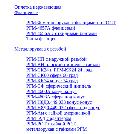
Оплетка нержавеющая
Фланцевые
РГМ-Ф металлорукав с фланцами по ГОСТ
РГМ-4657А фланцевый
РГМ-4656А с откидными болтами
Типы фланцев
Металлорукава с резьбой
РГМ-НП с наружной резьбой
РГМ-ВН плоский ниппель с гайкой
РГМ-СК24 и РГМ-КК24 24 град
РГМ-СК60 сфера 60 град
РГМ-КК74 конус 74 град
РГМ-СФ сферический ниппель
РГМ-4600А конус-конус
РГМ-4603А сфера под конус
РГМ-Н8Д0.449.033 конус-конус
РГМ-Н8Д0.449.032 сфера под конус
РГМ-Ам с гайкой американкой
РГМ- АД с адаптером
РГМ-РОТ с гайкой РОТ
металлорукав с гайками РГМ