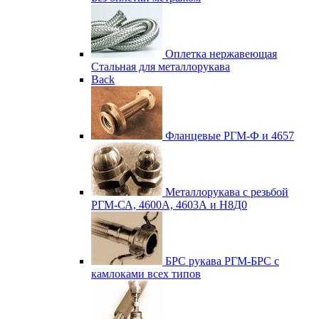
Оплетка нержавеющая
Стальная для металлорукава
Back
Фланцевые
РГМ-Ф и 4657
Металлорукава с резьбой
РГМ-СА, 4600А, 4603А и Н8Д0
БРС рукава
РГМ-БРС с
камлоками всех типов