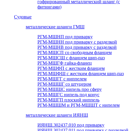
гофрированный металлический шланг (с
фитингами)
Судовые
металлические шланги ГМШ
РГМ-МШНП под приварку
РГМ-МШНН под приварку с разделкой
РГМ-МШНВ под приварку с разделкой
РГМ-МШСП со свободным фланцем
РГМ-МШСШ с фланцем шип-паз
РГМ-МШГФ гайка-фланец
РГМ-МШФП с жестким фланцем
РГМ-МШФШ с жестким фланцем шип-паз
РГМ-МШГГ с ниппелем
РГМ-МШШГ со штуцером
РГМ-МШШС нипель про сферу
РГМ-МШГС нипель под конус
РГМ-МШГП плоский ниппель
РГМ-МШШМ и РГМ-МШШТ с нипелем
металлические шланги ИЯНШ
ИЯНШ.302437.010 под приварку
ИЯНШ.302437.011 под приварку с разделкой