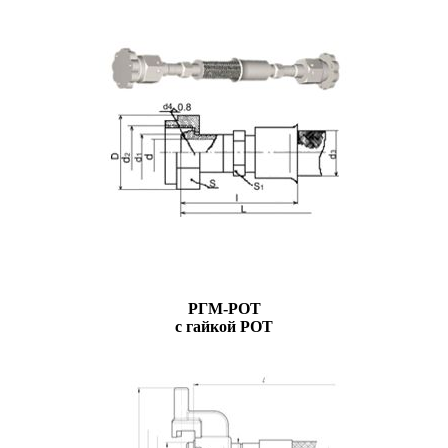
РГМ-РОТ
с гайкой РОТ