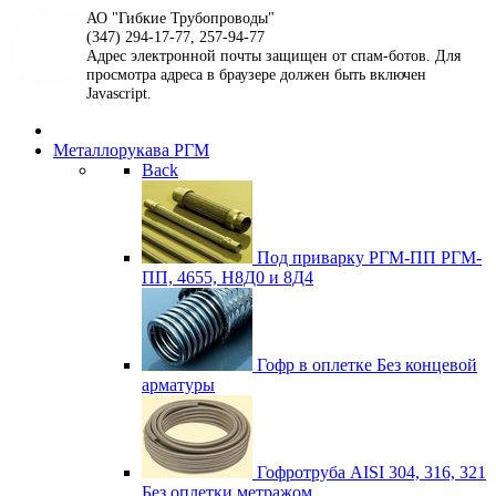
АО "Гибкие Трубопроводы"
(347) 294-17-77, 257-94-77
Адрес электронной почты защищен от спам-ботов. Для
просмотра адреса в браузере должен быть включен
Javascript.
Металлорукава РГМ
Back
Под приварку РГМ-ПП
РГМ-
ПП, 4655, Н8Д0 и 8Д4
Гофр в оплетке
Без концевой
арматуры
Гофротруба AISI 304, 316, 321
Без оплетки метражом