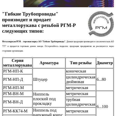
"Гибкие Трубопроводы"
производит и продает
металлорукава с резьбой РГМ-Р
следующих типов:
Металлорукав РГМ - торговая марка АО "Гибкие Трубопроводы".
Данная продукция производится исключительно АО
"ГТ" и продается торговым домом завода. Остерегайтесь подделок: продукция предприятия не реализуются через
сторонние организации.
Серия
Арматура
Тип резьбы
Диаметр
металлорукава
РГМ-НП-К
коническая
цилиндрическая
РГМ-НП-Д
Штуцер
6...80
дюймовая
РГМ-НП-М
метрическая
РГМ-ВН-М
метрическая
Ниппель
плоский под
трубная
РГМ-ВН-Д
прокладку
цилиндрическая
6...100
Ниппель под
РГМ-КК74-М
метрическая
наружный конус