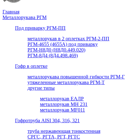
Главная
Металлорукава РГМ
Под приварку РГМ-ПП
металлорукав в 2 оплетках РГМ-2-ПП
РГМ-4655 (4655А) под приварку
РГМ-Н8Д0 (Н8Д0.449.020)
РГМ-8Д4 (8Д4.498.469)
Гофр в оплетке
металлорукава повышенной гибкости РГМ-Г
утяжеленные металлорукава РГМ-Т
другие типы
металлорукав ЕАЛР
металлорукав МН 231
металлорукав MF011
Гофротруба AISI 304, 316, 321
труба нержавеющая тонкостенная
СРГС, РГТА, РГТ, РГТС