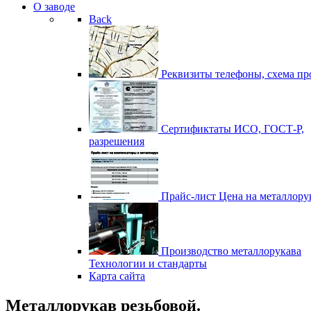
О заводе
Back
Реквизиты
телефоны, схема пр
Сертификтаты
ИСО, ГОСТ-Р,
разрешения
Прайс-лист
Цена на металлору
Производство металлорукава
Технологии и стандарты
Карта сайта
Металлорукав резьбовой.