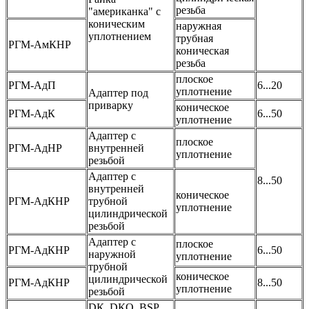
резьба
"американка" с
коническим
наружная
уплотнением
трубная
РГМ-АмКНР
коническая
резьба
плоское
РГМ-АдП
6...20
уплотнение
Адаптер под
приварку
коническое
РГМ-АдК
6...50
уплотнение
Адаптер с
плоское
РГМ-АдНР
внутренней
уплотнение
резьбой
Адаптер с
8...50
внутренней
коническое
РГМ-АдКНР
трубной
уплотнение
цилиндрической
резьбой
Адаптер с
плоское
РГМ-АдКНР
6...50
наружной
уплотнение
трубной
коническое
цилиндрической
РГМ-АдКНР
8...50
уплотнение
резьбой
DК, DКO, BSP,