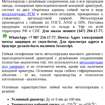
Металлорукав с резьбовым соединением, как и вся продукция
завода, оснащенная присоединительной концевой арматурой,
состоит из двух сборочных единиц: гибкой части в виде
металлорукава РГМ
и комплекта штуцеров, приваренных к
стаканчику аргонодуговой сваркой. Металлорукав
производится с гайками по ГОСТ, ANSI и DIN. Поставка
продукции осуществляется со склада в Уфе по всей
территории РФ и СНГ.
Для заказа звоните (347) 294-17-77,
WhatsApp: +7 987 254-17-77. Почта:
Адрес электронной
почты защищен от спам-ботов. Для просмотра адреса в
браузере должен быть включен Javascript.
Гибкая сильфонная часть металлорукава высокого давления с
присоединительной арматурой с резьбовыми соединениями
полностью аналогична той, что используется в
металлорукаве
под приварку
и не отличается ничем, кроме как наличием
концевой арматуры. Основные виды гибких гофрированных
оболочек - те же, способ производства и технология
изготовления - аналогичны.
Основные характеристики
гибкой части
металлорукава с
резьбой:
Условный диаметр:
Ду от 6 мм до 100 мм;
0
0
Температура рабочей среды:
от -270
С до +650
С;