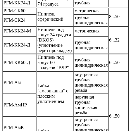
РГМ-КК74-Д
трубная
74 градуса
РГМ-СК60
метрическая
Ниппель
8...50
трубная
сферический
РГМ-СК24
цилиндрическая
Ниппель под
РГМ-КК24-М
метрическая
конус 24 градуса
(DKOS)
6...32
трубная
РГМ-КК24-Д
(уплотнение
цилиндрическая
через прокладку)
Ниппель под
трубная
РГМ-КК60-Д
конус 60
6...50
цилиндрическая
градусов "BSP"
внутренняя
трубная
РГМ-Ам
цилиндрическая
Гайка
резьба
"американка" с
плоским
наружная
уплотнением
трубная
РГМ-АмНР
коническая
резьба
6...50
внутренняя
трубная
РГМ-АмК
цилиндрическая
Гайка