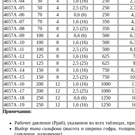
4657А -04
50
4
1,6 (16)
250
2,
4657А -05
50
4
2,5 (25)
250
2,
4657А -06
70
4
0,6 (6)
250
4
4657А -07
70
4
1,6 (16)
350
4
4657А -08
70
8
2,5 (25)
350
4
4657А -09
100
4
0,6 (6)
500
6,
4657А -10
100
8
1,6 (16)
500
6,
4657А -11
100
8
2,5 (25)
500
8,
4657А -12
125
8
1,6 (16)
625
4657А -13
125
8
2,5 (25)
625
4657А -14
150
8
1,6 (16)
750
8
4657А -15
150
8
2,5 (25)
750
10
4657А -16
200
12
1,6 (16)
1000
1
4657А -17
200
12
2,5 (25)
1000
1
4657А -18
250
12
0,6 (6)
1250
1
4657А -19
250
12
1,6 (16)
1250
1
Примечания:
Рабочее давление (Рраб), указанное во всех таблицах, пр
Выбор типа сильфона
(высота и ширина гофра, толщина 
(давление, назначение).