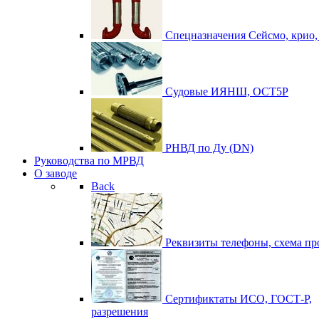
Спецназначения
Сейсмо, крио
Судовые
ИЯНШ, ОСТ5Р
РНВД по Ду (DN)
Руководства по МРВД
О заводе
Back
Реквизиты
телефоны, схема пр
Сертификтаты
ИСО, ГОСТ-Р,
разрешения