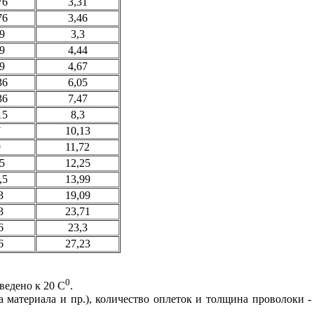
76
3,31
76
3,46
,9
3,3
,9
4,44
,9
4,67
36
6,05
36
7,47
15
8,3
7
10,13
9
11,72
,5
12,25
,5
13,99
3
19,09
3
23,71
6
23,3
6
27,23
0
иведено к 20 С
.
материала и пр.), количество оплеток и толщина проволоки - 