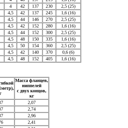
4
42
137
230
2,5 (25)
4,5
42
137
245
1,6 (16)
4,5
44
146
270
2,5 (25)
4,5
42
152
280
1,6 (16)
4,5
44
152
300
2,5 (25)
4,5
48
150
335
1,6 (16)
4,5
50
154
360
2,5 (25)
4,5
42
140
370
0,6 (6)
4,5
48
152
405
1,6 (16)
Масса фланцев,
гибкой
ниппелей
1метр),
с двух концов,
г
кг
37
2,07
37
2,74
37
2,96
76
2,41