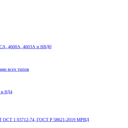
СА, 4600А, 4603А и Н8Д0
ами всех типов
 и 8Д4
Т
ОСТ 1 03712-74, ГОСТ Р 58621-2019 МРВД