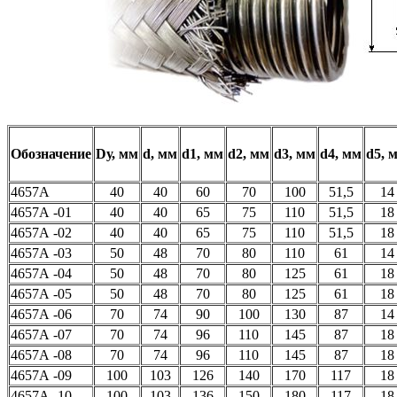
Обозначение
Dу, мм
d, мм
d1, мм
d2, мм
d3, мм
d4, мм
d5, 
4657А
40
40
60
70
100
51,5
14
4657А -01
40
40
65
75
110
51,5
18
4657А -02
40
40
65
75
110
51,5
18
4657А -03
50
48
70
80
110
61
14
4657А -04
50
48
70
80
125
61
18
4657А -05
50
48
70
80
125
61
18
4657А -06
70
74
90
100
130
87
14
4657А -07
70
74
96
110
145
87
18
4657А -08
70
74
96
110
145
87
18
4657А -09
100
103
126
140
170
117
18
4657А -10
100
103
136
150
180
117
18