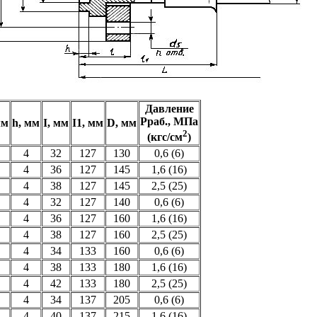
Давление
Рраб., МПа
мм
h, мм
I, мм
I1, мм
D, мм
2
(кгс/см
)
4
32
127
130
0,6 (6)
4
36
127
145
1,6 (16)
4
38
127
145
2,5 (25)
4
32
127
140
0,6 (6)
4
36
127
160
1,6 (16)
4
38
127
160
2,5 (25)
4
34
133
160
0,6 (6)
4
38
133
180
1,6 (16)
4
42
133
180
2,5 (25)
4
34
137
205
0,6 (6)
4
40
137
215
1,6 (16)