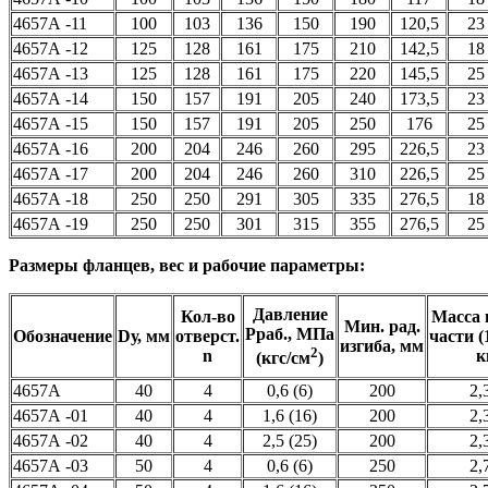
4657А -11
100
103
136
150
190
120,5
23
4657А -12
125
128
161
175
210
142,5
18
4657А -13
125
128
161
175
220
145,5
25
4657А -14
150
157
191
205
240
173,5
23
4657А -15
150
157
191
205
250
176
25
4657А -16
200
204
246
260
295
226,5
23
4657А -17
200
204
246
260
310
226,5
25
4657А -18
250
250
291
305
335
276,5
18
4657А -19
250
250
301
315
355
276,5
25
Размеры фланцев, вес и рабочие параметры:
Давление
Кол-во
Масса 
Мин. рад.
Рраб., МПа
Обозначение
Dу, мм
отверст.
части (
изгиба, мм
2
n
к
(кгс/см
)
4657А
40
4
0,6 (6)
200
2,
4657А -01
40
4
1,6 (16)
200
2,
4657А -02
40
4
2,5 (25)
200
2,
4657А -03
50
4
0,6 (6)
250
2,