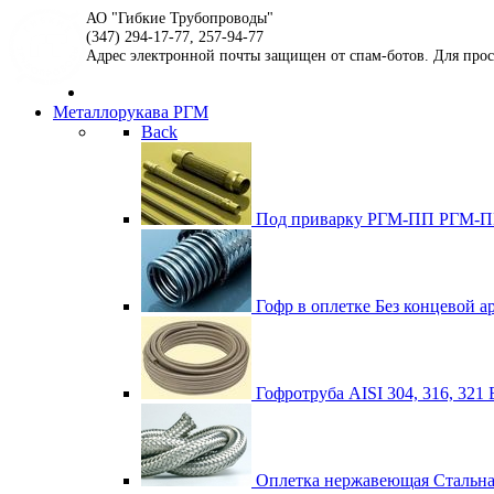
АО "Гибкие Трубопроводы"
(347) 294-17-77, 257-94-77
Адрес электронной почты защищен от спам-ботов. Для просмо
Металлорукава РГМ
Back
Под приварку РГМ-ПП
РГМ-ПП
Гофр в оплетке
Без концевой а
Гофротруба AISI 304, 316, 321
Оплетка нержавеющая
Стальна