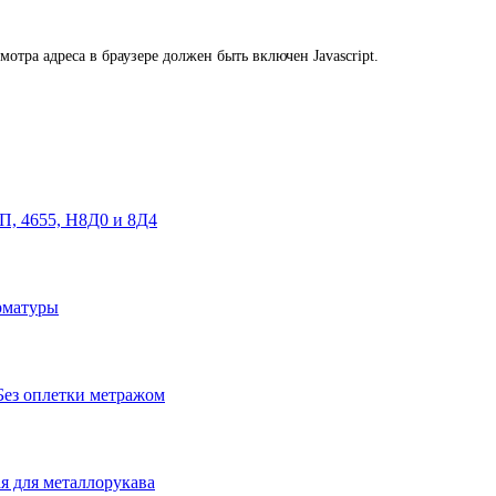
тра адреса в браузере должен быть включен Javascript.
, 4655, Н8Д0 и 8Д4
рматуры
Без оплетки метражом
я для металлорукава