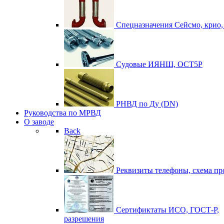
Спецназначения
Сейсмо, крио
Судовые
ИЯНШ, ОСТ5Р
РНВД по Ду (DN)
Руководства по МРВД
О заводе
Back
Реквизиты
телефоны, схема пр
Сертификтаты
ИСО, ГОСТ-Р,
разрешения