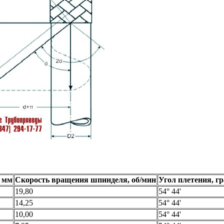
, мм
Скорость вращения шпинделя, об/мин
Угол плетения, гр
19,80
54° 44'
14,25
54° 44'
10,00
54° 44'