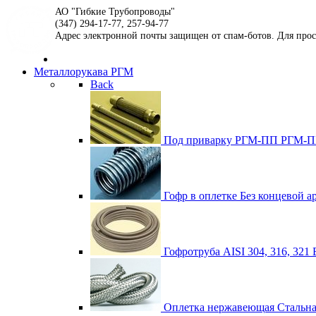
АО "Гибкие Трубопроводы"
(347) 294-17-77, 257-94-77
Адрес электронной почты защищен от спам-ботов. Для просмо
Металлорукава РГМ
Back
Под приварку РГМ-ПП
РГМ-ПП
Гофр в оплетке
Без концевой а
Гофротруба AISI 304, 316, 321
Оплетка нержавеющая
Стальна