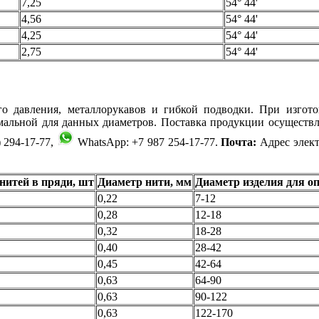
7,25
54° 44'
4,56
54° 44'
4,25
54° 44'
2,75
54° 44'
го давления, металлорукавов и гибкой подводки. При изгот
имальной для данных диаметров. Поставка продукции осуществл
 294-17-77,
WhatsApp: +7 987 254-17-77.
Почта:
Адрес элек
нитей в пряди, шт
Диаметр нити, мм
Диаметр изделия для о
0,22
7-12
0,28
12-18
0,32
18-28
0,40
28-42
0,45
42-64
0,63
64-90
0,63
90-122
0,63
122-170