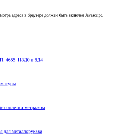
тра адреса в браузере должен быть включен Javascript.
, 4655, Н8Д0 и 8Д4
рматуры
Без оплетки метражом
я для металлорукава