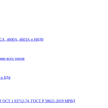
СА, 4600А, 4603А и Н8Д0
ами всех типов
 и 8Д4
Т
ОСТ 1 03712-74, ГОСТ Р 58621-2019 МРВД