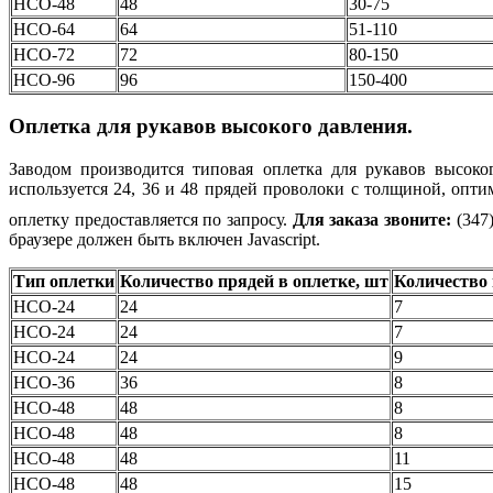
НСО-48
48
30-75
НСО-64
64
51-110
НСО-72
72
80-150
НСО-96
96
150-400
Оплетка для рукавов высокого давления.
Заводом производится типовая оплетка для рукавов высоко
используется 24, 36 и 48 прядей проволоки с толщиной, опт
оплетку предоставляется по запросу.
Для заказа звоните:
(347)
браузере должен быть включен Javascript.
Тип оплетки
Количество прядей в оплетке, шт
Количество 
НСО-24
24
7
НСО-24
24
7
НСО-24
24
9
НСО-36
36
8
НСО-48
48
8
НСО-48
48
8
НСО-48
48
11
НСО-48
48
15