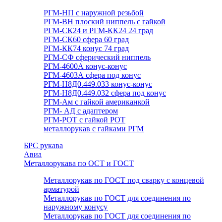
РГМ-НП с наружной резьбой
РГМ-ВН плоский ниппель с гайкой
РГМ-СК24 и РГМ-КК24 24 град
РГМ-СК60 сфера 60 град
РГМ-КК74 конус 74 град
РГМ-СФ сферический ниппель
РГМ-4600А конус-конус
РГМ-4603А сфера под конус
РГМ-Н8Д0.449.033 конус-конус
РГМ-Н8Д0.449.032 сфера под конус
РГМ-Ам с гайкой американкой
РГМ- АД с адаптером
РГМ-РОТ с гайкой РОТ
металлорукав с гайками РГМ
БРС рукава
Авиа
Металлорукава по ОСТ и ГОСТ
Металлорукав по ГОСТ под сварку с концевой
арматурой
Металлорукав по ГОСТ для соединения по
наружному конусу
Металлорукав по ГОСТ для соединения по