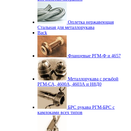
Оплетка нержавеющая
Стальная для металлорукава
Back
Фланцевые
РГМ-Ф и 4657
Металлорукава с резьбой
РГМ-СА, 4600А, 4603А и Н8Д0
БРС рукава
РГМ-БРС с
камлоками всех типов