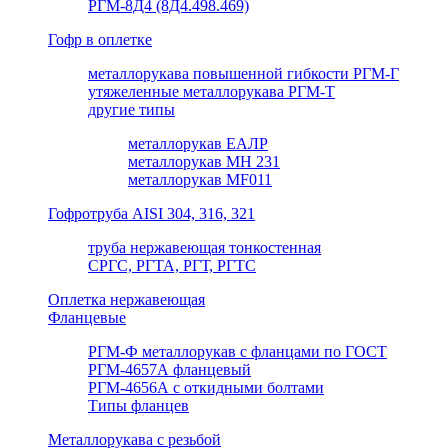
РГМ-8Д4 (8Д4.498.469)
Гофр в оплетке
металлорукава повышенной гибкости РГМ-Г
утяжеленные металлорукава РГМ-Т
другие типы
металлорукав ЕАЛР
металлорукав МН 231
металлорукав MF011
Гофротруба AISI 304, 316, 321
труба нержавеющая тонкостенная
СРГС, РГТА, РГТ, РГТС
Оплетка нержавеющая
Фланцевые
РГМ-Ф металлорукав с фланцами по ГОСТ
РГМ-4657А фланцевый
РГМ-4656А с откидными болтами
Типы фланцев
Металлорукава с резьбой