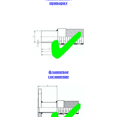
приварку
фланцевое
соединение