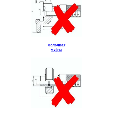
молочная
муфта