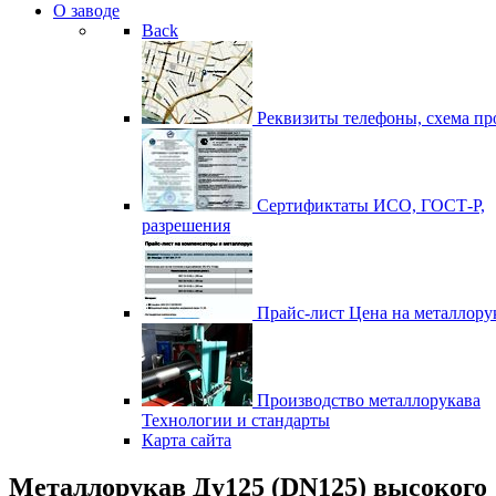
О заводе
Back
Реквизиты
телефоны, схема пр
Сертификтаты
ИСО, ГОСТ-Р,
разрешения
Прайс-лист
Цена на металлору
Производство металлорукава
Технологии и стандарты
Карта сайта
Металлорукав Ду125 (DN125) высокого