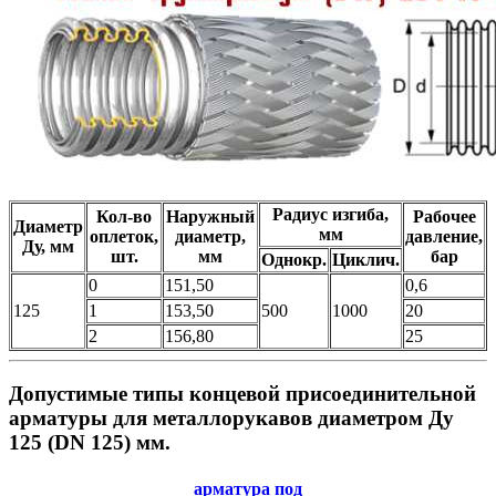
Радиус изгиба,
Кол-во
Наружный
Рабочее
Диаметр
мм
оплеток,
диаметр,
давление,
Ду, мм
шт.
мм
бар
Однокр.
Циклич.
0
151,50
0,6
125
1
153,50
500
1000
20
2
156,80
25
Допустимые типы концевой присоединительной
арматуры для металлорукавов диаметром Ду
125 (DN 125) мм.
арматура под