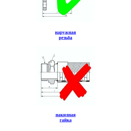
наружная
резьба
накидная
гайка