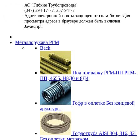
АО "Гибкие Трубопроводы"
(347) 294-17-77, 257-94-77
Адрес электронной почты защищен от спам-ботов. Для
просмотра адреса в браузере должен быть включен
Javascript.
Металлорукава РГМ
Back
Под приварку РГМ-ПП
РГМ-
ПП, 4655, Н8Д0 и 8Д4
Гофр в оплетке
Без концевой
арматуры
Гофротруба AISI 304, 316, 321
Без оплетки метражом