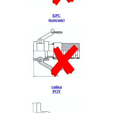
БРС
(камлок)
гайка
РОТ