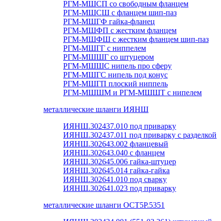
РГМ-МШСП со свободным фланцем
РГМ-МШСШ с фланцем шип-паз
РГМ-МШГФ гайка-фланец
РГМ-МШФП с жестким фланцем
РГМ-МШФШ с жестким фланцем шип-паз
РГМ-МШГГ с ниппелем
РГМ-МШШГ со штуцером
РГМ-МШШС нипель про сферу
РГМ-МШГС нипель под конус
РГМ-МШГП плоский ниппель
РГМ-МШШМ и РГМ-МШШТ с нипелем
металлические шланги ИЯНШ
ИЯНШ.302437.010 под приварку
ИЯНШ.302437.011 под приварку с разделкой
ИЯНШ.302643.002 фланцевый
ИЯНШ.302643.040 с фланцем
ИЯНШ.302645.006 гайка-штуцер
ИЯНШ.302645.014 гайка-гайка
ИЯНШ.302641.010 под сварку
ИЯНШ.302641.023 под приварку
металлические шланги ОСТ5Р.5351