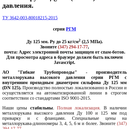
давления.
ТУ 3642-003-80018215-2015
серия
РГМ
2
Ду 125 мм. Ру до 25 кг/см
(2,5 МПа).
Звоните
(347) 294-17-77
,
почта:
Адрес электронной почты защищен от спам-ботов.
Для просмотра адреса в браузере должен быть включен
Javascript.
АО "Гибкие Трубопроводы" - производитель
металлорукава высокого давления серии РГМ с
внутренним проходным диаметром сильфона Ду 125 мм
(DN 125).
Производство полностью локализованно в России и
осуществляется на автоматизированной линии в строгом
соответствии со стандартами ISO 9001-2015.
Наши цены
стабильны
.
Полная локализация.
В наличии
металлорукава высокого давления Ду 100 и 125 мм под
приварку и с фланцами. Специальные цены на
металлорукава-длинномеры 3, 4, 5, 6 м и более. Звоните
(347)
294-17-77