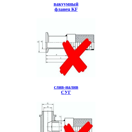
вакуумный
фланец KF
слив-налив
СУГ