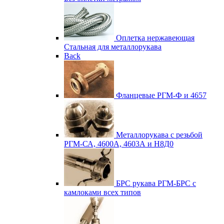
Оплетка нержавеющая
Стальная для металлорукава
Back
Фланцевые
РГМ-Ф и 4657
Металлорукава с резьбой
РГМ-СА, 4600А, 4603А и Н8Д0
БРС рукава
РГМ-БРС с
камлоками всех типов