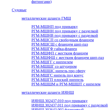
фитингами)
Судовые
металлические шланги ГМШ
РГМ-МШНП под приварку
РГМ-МШНН под приварку с разделкой
РГМ-МШНВ под приварку с разделкой
РГМ-МШСП со свободным фланцем
РГМ-МШСШ с фланцем шип-паз
РГМ-МШГФ гайка-фланец
РГМ-МШФП с жестким фланцем
РГМ-МШФШ с жестким фланцем шип-паз
РГМ-МШГГ с ниппелем
РГМ-МШШГ со штуцером
РГМ-МШШС нипель про сферу
РГМ-МШГС нипель под конус
РГМ-МШГП плоский ниппель
РГМ-МШШМ и РГМ-МШШТ с нипелем
металлические шланги ИЯНШ
ИЯНШ.302437.010 под приварку
ИЯНШ.302437.011 под приварку с разделкой
ИЯНШ.302643.002 фланцевый