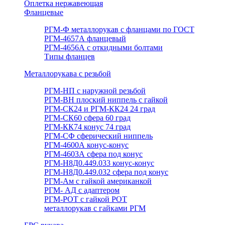
Оплетка нержавеющая
Фланцевые
РГМ-Ф металлорукав с фланцами по ГОСТ
РГМ-4657А фланцевый
РГМ-4656А с откидными болтами
Типы фланцев
Металлорукава с резьбой
РГМ-НП с наружной резьбой
РГМ-ВН плоский ниппель с гайкой
РГМ-СК24 и РГМ-КК24 24 град
РГМ-СК60 сфера 60 град
РГМ-КК74 конус 74 град
РГМ-СФ сферический ниппель
РГМ-4600А конус-конус
РГМ-4603А сфера под конус
РГМ-Н8Д0.449.033 конус-конус
РГМ-Н8Д0.449.032 сфера под конус
РГМ-Ам с гайкой американкой
РГМ- АД с адаптером
РГМ-РОТ с гайкой РОТ
металлорукав с гайками РГМ