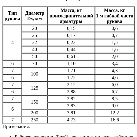
Масса, кг
Масса, кг
Тип
Диаметр
присоединительной
1 м гибкой части
рукава
Dу, мм
арматуры
рукава
20
0,15
0,6
25
0,17
0,7
4
32
0,23
1,5
40
0,44
1,6
50
0,61
2,0
6
70
1,10
3,4
7
1,71
4,3
100
6
1,72
4,6
7
2,12
6,0
125
6
2,88
6,7
7
2,82
8,5
150
2,83
9,0
6
200
3,81
12,2
7
250
4,73
16,6
Примечания:
Рабочее давление (Рраб), указанное во всех таблицах,