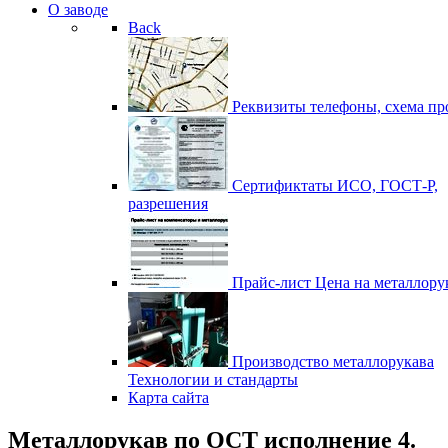
О заводе
Back
Реквизиты
телефоны, схема пр
Сертификтаты
ИСО, ГОСТ-Р,
разрешения
Прайс-лист
Цена на металлору
Производство металлорукава
Технологии и стандарты
Карта сайта
Металлорукав по ОСТ исполнение 4.