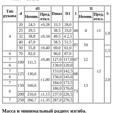
d1
l1
Тип
d
Dmax
D1
l
S
Пред.
Пред.
рукава
Номин.
Номин.
откл.
откл.
20
24,5
±0,28
33,5
28,0
25
29,5
38,5
33,0
44
4
±1
1,0
4
32
38,8
±0,34
49,5
4 2,5
40
47,0
58,5
51,5
65
10
50
55,8
±0,40
69,0
61,0
1,5
6
70
82,0
96,0
87,0
7
±0,46
127,0
117,0
67
12
100
111,5
6
130,0
120,0
7
153,0
142,5
±2
125
136,6
68
6
156,0
145,0
±1,00
2,0
7
184,0
173,5
150
166,6
13
186,0
176,0
6
73
200
216,6
±1,15
237,0
226,5
7
250
266,7
±1,35
287,0
276,5
Масса и минимальный радиус изгиба.