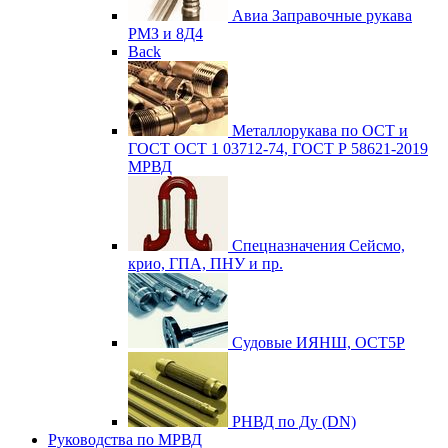
Авиа
Заправочные рукава
РМЗ и 8Д4
Back
Металлорукава по ОСТ и
ГОСТ
ОСТ 1 03712-74, ГОСТ Р 58621-2019
МРВД
Спецназначения
Сейсмо,
крио, ГПА, ПНУ и пр.
Судовые
ИЯНШ, ОСТ5Р
РНВД по Ду (DN)
Руководства по МРВД