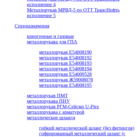
исполнение 4
Металлорукав МРВД-5 по ОТТ ТрансНефть
исполнение 5
Спецназначения
криогенные и газовые
металлорукава для ГПА
металлорукав Е54008190
металлорукав Е54008192
металлорукав Е54008193
металлорукав Е54008194
металлорукав Е54009528
металлорукав Ж59008078
металлорукав Е54008195
металлорукав ПМТ
металлорукава ПНУ
металлорукав РГМ-Сейсмо U-Flex
металлорукава с арматурой
металлические шланги
гибкий металлический шланг (без фитингов)
гофрированный металлический шланг (с