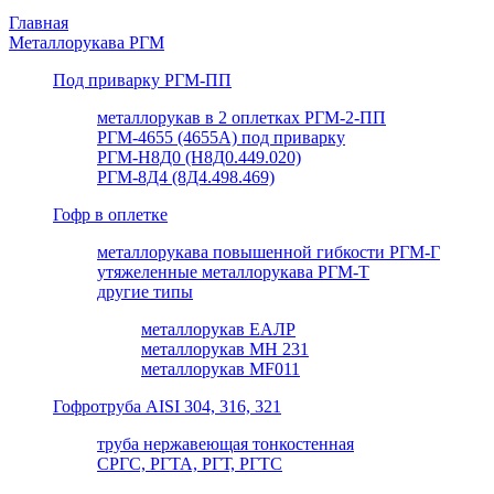
Главная
Металлорукава РГМ
Под приварку РГМ-ПП
металлорукав в 2 оплетках РГМ-2-ПП
РГМ-4655 (4655А) под приварку
РГМ-Н8Д0 (Н8Д0.449.020)
РГМ-8Д4 (8Д4.498.469)
Гофр в оплетке
металлорукава повышенной гибкости РГМ-Г
утяжеленные металлорукава РГМ-Т
другие типы
металлорукав ЕАЛР
металлорукав МН 231
металлорукав MF011
Гофротруба AISI 304, 316, 321
труба нержавеющая тонкостенная
СРГС, РГТА, РГТ, РГТС