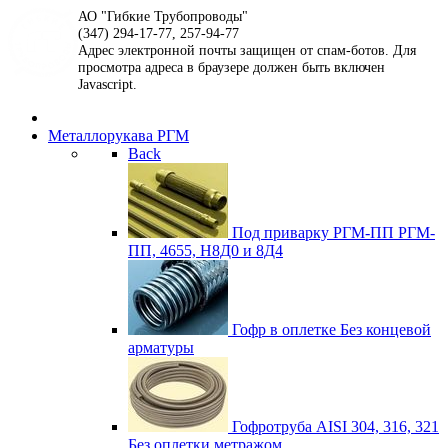
АО "Гибкие Трубопроводы"
(347) 294-17-77, 257-94-77
Адрес электронной почты защищен от спам-ботов. Для
просмотра адреса в браузере должен быть включен
Javascript.
Металлорукава РГМ
Back
Под приварку РГМ-ПП
РГМ-
ПП, 4655, Н8Д0 и 8Д4
Гофр в оплетке
Без концевой
арматуры
Гофротруба AISI 304, 316, 321
Без оплетки метражом